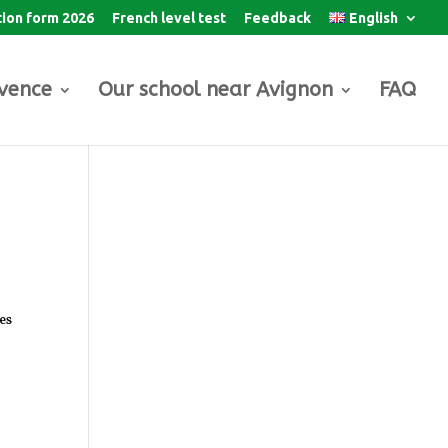
tion form 2026
French level test
Feedback
English
ovence
Our school near Avignon
FAQ
es