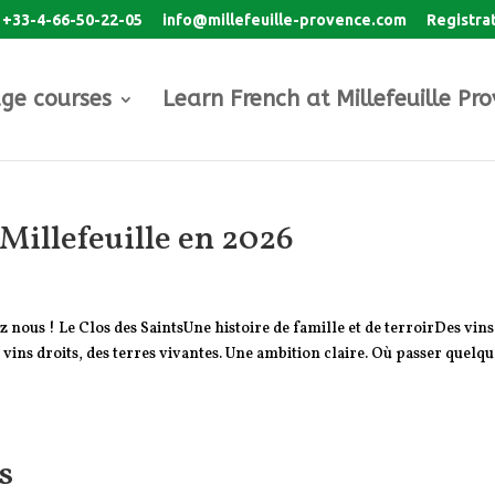
+33-4-66-50-22-05
info@millefeuille-provence.com
Registra
ge courses
Learn French at Millefeuille Pr
Millefeuille en 2026
z nous ! Le Clos des SaintsUne histoire de famille et de terroirDes vins
 vins droits, des terres vivantes. Une ambition claire. Où passer quelqu
s