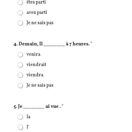
êtes parti
avez parti
Je ne sais pas
4. Demain, Il ________ à 7 heures.
*
venira
viendrait
viendra
Je ne sais pas
5. Je ________ ai vue .
*
la
l’