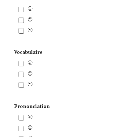
🙂
😐
🙁
Vocabulaire
🙂
😐
🙁
Prononciation
🙂
😐