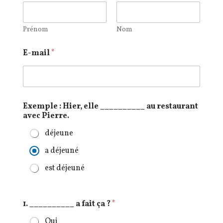
Prénom
Nom
E-mail
*
Exemple : Hier, elle __________ au restaurant
avec Pierre.
déjeune
a déjeuné
est déjeuné
1. __________ a fait ça ?
*
Qui