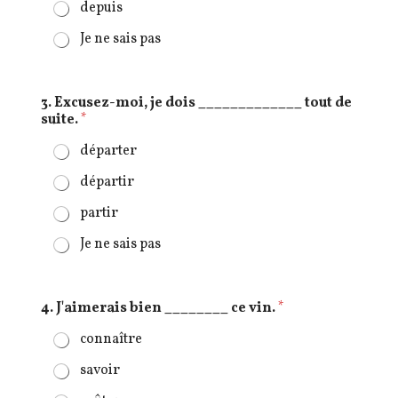
depuis
Je ne sais pas
3. Excusez-moi, je dois _____________ tout de
suite.
*
départer
départir
partir
Je ne sais pas
4. J'aimerais bien ________ ce vin.
*
connaître
savoir