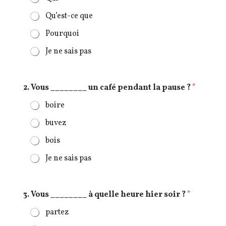
Qu’est-ce que
Pourquoi
Je ne sais pas
J
2. Vous ________ un café pendant la pause ?
*
e
5
boire
.
*
buvez
bois
Je ne sais pas
3. Vous ________ à quelle heure hier soir ?
*
partez