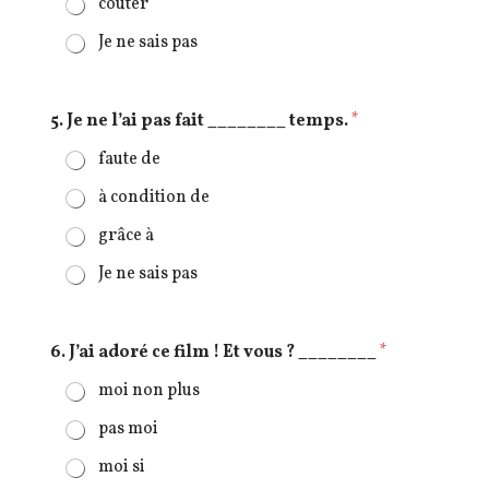
coûter
Je ne sais pas
5. Je ne l’ai pas fait ________ temps.
*
faute de
à condition de
grâce à
Je ne sais pas
6. J’ai adoré ce film ! Et vous ? ________
*
moi non plus
pas moi
moi si