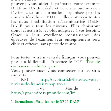
peuvent vous aider à préparer votre examen
DELF ou DALF. Cécile et Séverine ont suivi en
février 2021 une formation organisée par les
universités d’hiver BELC . Elles ont reçu toutes
les deux l’habilitation d’examinatrice DELF-
DALF pour tous les niveaux. Elles choisiront
donc les activités les plus adaptées à vos besoins.
Grâce à leur excellente connaissance des
épreuves de l’examen, leur enseignement sera
ciblé et efficace, sans perte de temps.
Pour
tester votre niveau
de français, vous pouvez
passer à Millefeuille Provence le TCF :
Test de
connaissance du français.
Vous pouvez aussi vous connecter sur les sites
suivants :
→ RFI :
http://savoirs.rfi.fr/fr/testez-votre-
niveau-de-francais#chapitre-1
→ TV5 Monde :
http://apprendre.tv5monde.com/fr/
Informations officielles sur le DELF-DALF