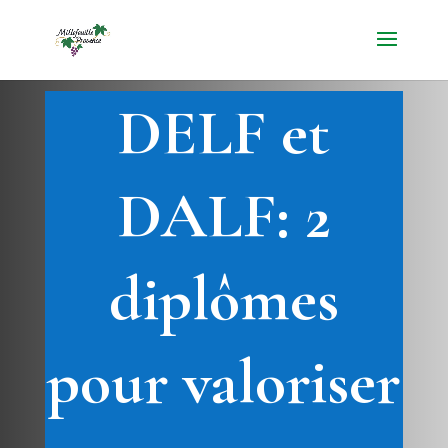
DELF et
DALF: 2
diplômes
pour valoriser