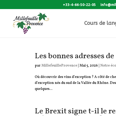
+33-4-66-50-22-05
info@mil
Cours de lan
Les bonnes adresses de 
par
MillefeuilleProvence
|
Mai 5, 2026
|
Notre éco
Où découvrir des vins d’exception ? A côté de che
d’exception nés du sud de la Vallée du Rhône. Des
quelques...
Le Brexit signe t-il le r