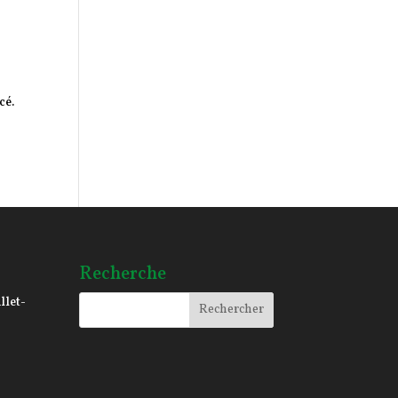
cé.
Recherche
llet-